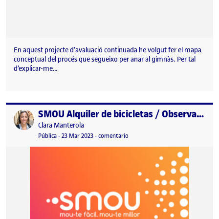
En aquest projecte d’avaluació continuada he volgut fer el mapa
conceptual del procés que segueixo per anar al gimnàs. Per tal
d’explicar-me…
SMOU Alquiler de bicicletas / Observación contextual
Publicado por
Publicado por
Clara Manterola
Visibilidad:
Fecha de publicación
24 marzo, 2023 12:00 am
en SMOU Alquiler de bicicletas / O
Pública
-
23 Mar 2023
-
comentario