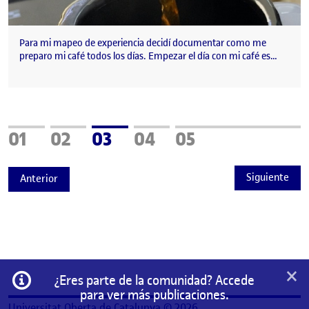
Para mi mapeo de experiencia decidí documentar como me
preparo mi café todos los días. Empezar el día con mi café es…
Página
Página
Página
Página
Página
01
02
03
04
05
Siguiente
Anterior
×
Información
¿Eres parte de la comunidad? Accede
para ver más publicaciones.
Universitat Oberta de Catalunya © 2026