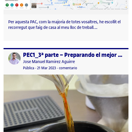
Per aquesta PAC, com la majoria de totes vosaltres, he escollit el
recorregut que faig de casa al meu lloc de treball.…
PEC1_3ª parte – Preparando el mejor café del mundo
Publicado por
Publicado por
Jose Manuel Ramirez Aguirre
Visibilidad:
Fecha de publicación
en PEC1_3ª parte – Preparando el 
Pública
-
21 Mar 2023
-
comentario