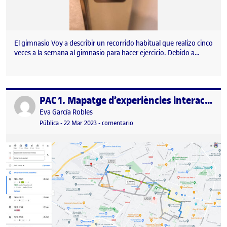
El gimnasio Voy a describir un recorrido habitual que realizo cinco
veces a la semana al gimnasio para hacer ejercicio. Debido a…
PAC 1. Mapatge d’experiències interactives. Recollida de dades.
Publicado por
Publicado por
Eva García Robles
Visibilidad:
Fecha de publicación
en PAC 1. Mapatge d’experiències in
Pública
-
22 Mar 2023
-
comentario