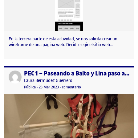
En la tercera parte de esta actividad, se nos solicita crear un
wireframe de una página web. Decidí elegir el sitio web…
PEC 1 – Paseando a Balto y Lina paso a paso
Publicado por
Publicado por
Laura Bermúdez Guerrero
Visibilidad:
Fecha de publicación
23 marzo, 2023 11:51 pm
en PEC 1 – Paseando a Balto y Lina
Pública
-
23 Mar 2023
-
comentario