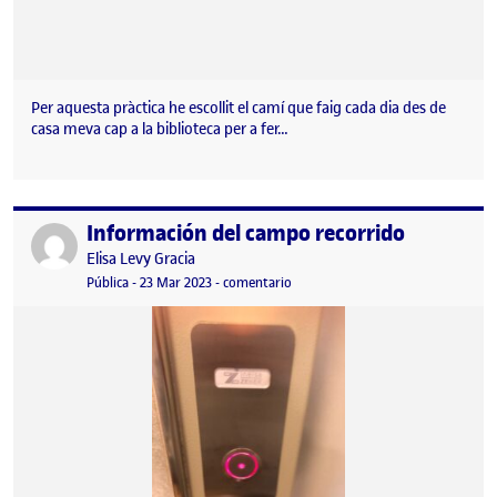
Per aquesta pràctica he escollit el camí que faig cada dia des de
casa meva cap a la biblioteca per a fer…
Información del campo recorrido
Publicado por
Publicado por
Elisa Levy Gracia
Visibilidad:
Fecha de publicación
10 abril, 2023 11:39 am
en Información del campo recorri
Pública
-
23 Mar 2023
-
comentario