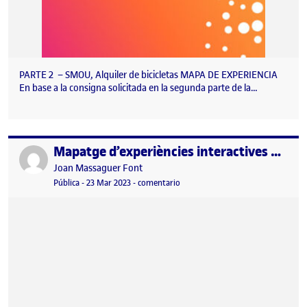
PARTE 2 – SMOU, Alquiler de bicicletas MAPA DE EXPERIENCIA
En base a la consigna solicitada en la segunda parte de la…
Mapatge d’experiències interactives – Observació contextual
Publicado por
Publicado por
Joan Massaguer Font
Visibilidad:
Fecha de publicación
en Mapatge d’experiències interact
Pública
-
23 Mar 2023
-
comentario