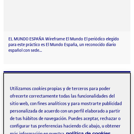
EL MUNDO ESPAÑA Wireframe El Mundo El periódico elegido
para este práctico es El Mundo España, un reconocido diario
español con sede…
Wireframe Medio de comunicación
Publicado por
Publicado por
Natalia Torres Alarcón
Utilizamos
cookies
propias y de terceros para poder
Visibilidad:
Fecha de publicación
20 abril, 2023 5:58 am
en Wireframe Medio de comunicac
Pública
-
19 Abr 2023
-
comentario
ofrecerte correctamente todas las funcionalidades del
sitio web, con fines analíticos y para mostrarte publicidad
personalizada de acuerdo con un perfil elaborado a partir
de tus hábitos de navegación. Puedes aceptar, rechazar o
configurar tus preferencias haciendo clic abajo, u obtener
más información en nuestra
política de cookies.