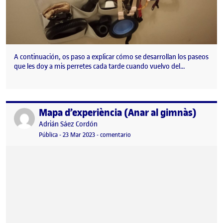
A continuación, os paso a explicar cómo se desarrollan los paseos
que les doy a mis perretes cada tarde cuando vuelvo del…
Mapa d’experiència (Anar al gimnàs)
Publicado por
Publicado por
Adrián Sáez Cordón
Visibilidad:
Fecha de publicación
en Mapa d’experiència (Anar al gi
Pública
-
23 Mar 2023
-
comentario