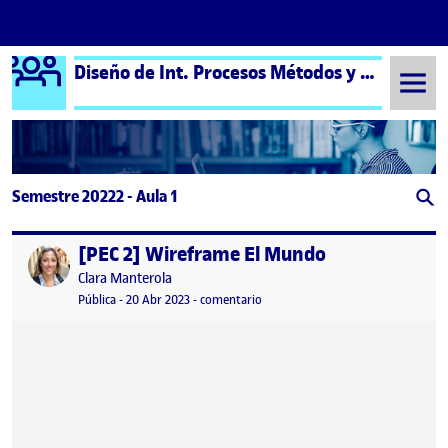
Logo Ágora
Diseño de Int. Procesos Métodos y Técnicas aula 1
Saltar al contenido
Semestre 20222 - Aula 1
[PEC 2] Wireframe El Mundo
Publicado por
Publicado por
Clara Manterola
Visibilidad:
Fecha de publicación
20 abril, 2023 8:50 am
en [PEC 2] Wireframe El Mundo
Pública
-
20 Abr 2023
-
comentario