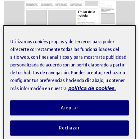
Utilizamos
cookies
propias y de terceros para poder
ofrecerte correctamente todas las funcionalidades del
sitio web, con fines analíticos y para mostrarte publicidad
personalizada de acuerdo con un perfil elaborado a partir
de tus hábitos de navegación. Puedes aceptar, rechazar o
configurar tus preferencias haciendo clic abajo, u obtener
Hola a totes! adjunte el wireframe de la pàgina d’inici de El
Periódico Mediterráneo Aquesta és la pàgina d’inici original 2.
más información en nuestra
política de cookies.
Media:…
Aceptar
Wireframe de la pàgina d’inici de la web: LA VANGUARDIA
Publicado por
Rechazar
Publicado por
Adrián Sáez Cordón
Visibilidad:
Fecha de publicación
24 abril, 2023 9:46 pm
en Wireframe de la pàgina d’inici
Pública
-
24 Abr 2023
-
comentario