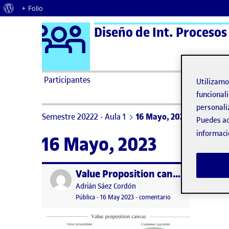
Acerca de WordPress
+ Folio
Logo Ágora
Diseño de Int. Procesos
Saltar al contenido
Participantes
Utilizam
funcionali
personali
Semestre 20222 - Aula 1
16 Mayo, 2023
Puedes ac
informaci
16 Mayo, 2023
Value Proposition canvas
Publicado por
Publicado por
Adrián Sáez Cordón
Visibilidad:
Fecha de publicación
16 mayo, 2023 8:40 pm
en Value Proposition
Pública
-
16 May 2023
-
comentario