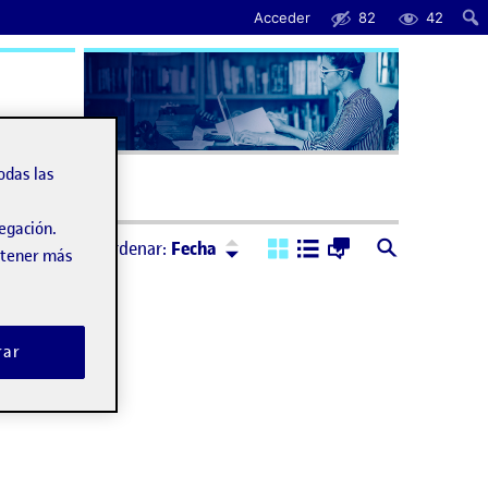
Acceder
82
42
uda
odas las
vegación.
Ordenar:
Descendente
Ordenar:
Fecha
obtener más
rar